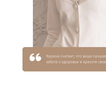
Карина считает, что ваша лучшая
забота о здоровье и красоте сво