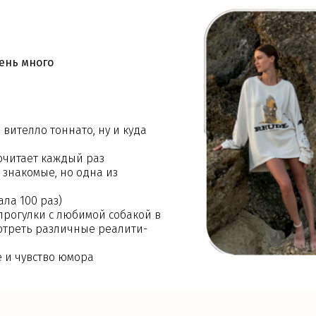
ень много
ителло тоннато, ну и куда
очитает каждый раз
 знакомые, но одна из
ла 100 раз)
 прогулки с любимой собакой в
смотреть различные реалити-
е и чувство юмора