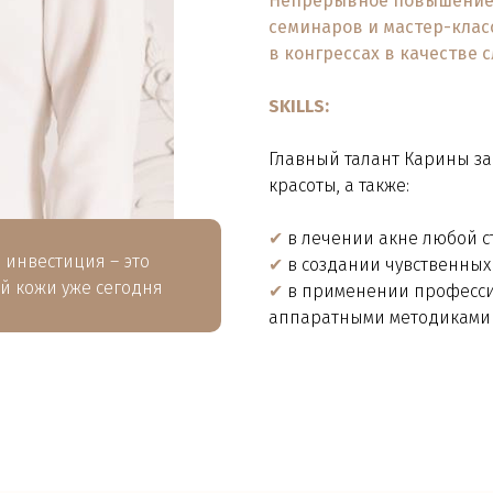
Непрерывное повышение 
семинаров и мастер-клас
в конгрессах в качестве 
SKILLS:
Главный талант Карины за
красоты, а также:
✔
в лечении акне любой с
 инвестиция – это
✔
в создании чувственных 
ей кожи уже сегодня
✔
в применении професси
аппаратными методиками (IP