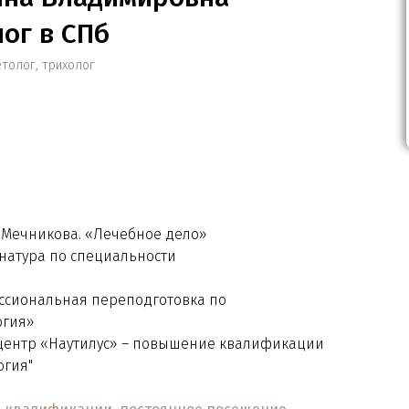
ог в СПб
толог, трихолог
И. Мечникова. «Лечебное дело»
 Publishing
инатура по специальности
ессиональная переподготовка по
огия»
 центр «Наутилус» – повышение квалификации
огия"