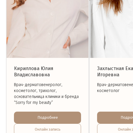
Кириллова Юлия
Захлыстная Ек
Владиславовна
Игоревна
Врач-дерматовенеролог,
Врач-дерматовене
косметолог, трихолог,
косметолог
основательница клиники и бренда
“Sorry for my beauty”
Подробнее
Подро
Онлайн запись
Онлайн 